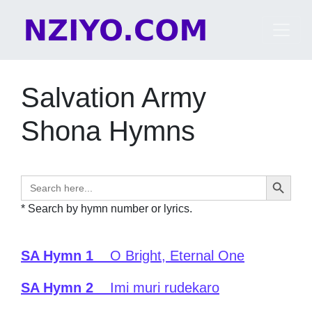
Skip to content
Main Navigation
Salvation Army
Shona Hymns
Search Button
Search
for:
* Search by hymn number or lyrics.
SA Hymn 1
O Bright, Eternal One
SA Hymn 2
Imi muri rudekaro