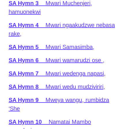
SA Hymn 3
Mwari Muchenjeri,
hamuonekwi
SA Hymn 4
Mwari ngaakudzwe nebasa
rake,
SA Hymn 5
Mwari Samasimba,
SA Hymn 6
Mwari wamarudzi ose ,
SA Hymn 7
Mwari wedenga napasi,
SA Hymn 8
Mwari wedu mudziviriri,
SA Hymn 9
Mweya wangu, rumbidza
‘She
SA Hymn 10
Namatai Mambo